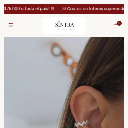
o el país! 🛒
¡6 Cuotas sin Interes superando los $150.000! 
0