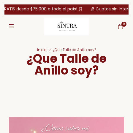
RATIS desde $75.000 a todo el país! 🛒
¡6 Cuotas sin Interes 
0
Inicio
>
¿Que Talle de Anillo soy?
¿Que Talle de
Anillo soy?