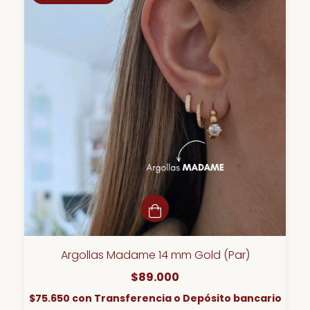
Argollas Madame 14 mm Gold (Par)
$89.000
$75.650
con
Transferencia o Depósito bancario