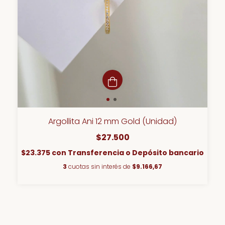
Argollita Ani 12 mm Gold (Unidad)
$27.500
$23.375
con
Transferencia o Depósito bancario
3
cuotas sin interés de
$9.166,67