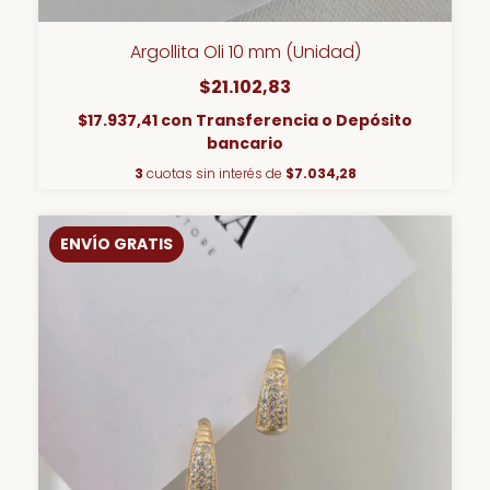
Argollita Oli 10 mm (Unidad)
$21.102,83
$17.937,41
con
Transferencia o Depósito
bancario
3
cuotas sin interés de
$7.034,28
ENVÍO GRATIS