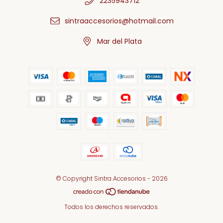
2235943712
sintraaccesorios@hotmail.com
Mar del Plata
© Copyright Sintra Accesorios - 2026
Todos los derechos reservados.