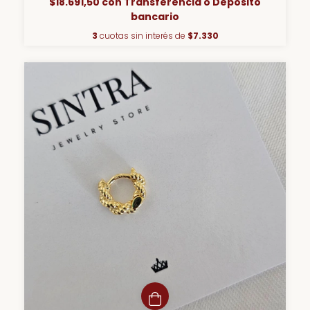
$18.691,50
con
Transferencia o Depósito
bancario
3
cuotas sin interés de
$7.330