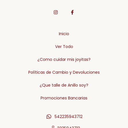
Inicio
Ver Todo
¿Como cuidar mis joyitas?
Políticas de Cambio y Devoluciones
¿Que talle de Anillo soy?
Promociones Bancarias
542235943712