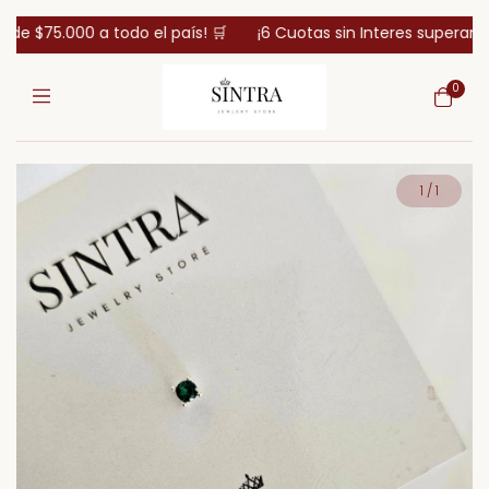
 $75.000 a todo el país! 🛒
¡6 Cuotas sin Interes superando l
0
1
/
1