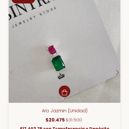
Aro Jazmin (Unidad)
$20.475
$31.500
$17.403,75
con
Transferencia o Depósito